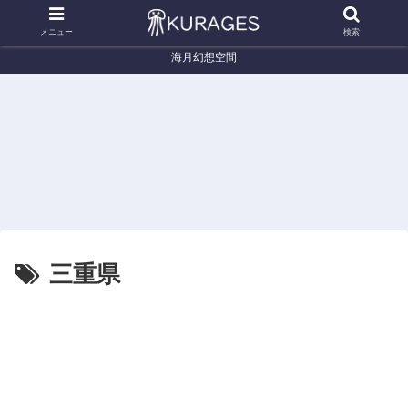
メニュー
検索
海月幻想空間
くらげ辞典
くらげ辞典
く
オキクラゲ (Pelagia noctiluca)
サカサクラゲ (Cassiopea ornata)
ドフ
dofle
三重県