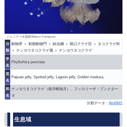
ジェノヴァ水族館/Marco Fumasoni
分
動物界 ＞ 刺胞動物門 ＞ 鉢虫綱 ＞ 根口クラゲ目 ＞ タコクラゲ科
類
＞ ナンヨウタコクラゲ属 ＞ ナンヨウタコクラゲ
学
Phyllorhiza punctata
名
英
Papuan jelly, Spotted jelly, Lagoon jelly, Golden medusa,
名
和
ナンヨウタコクラゲ（南洋蛸海月）、フィロリーザ・プンクター
名
タ
分類データ：
WoRMS
生息域