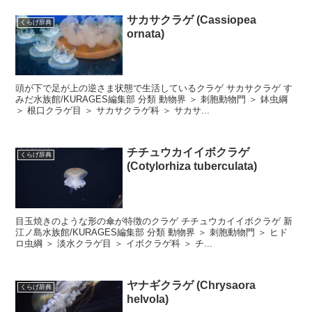
サカサクラゲ (Cassiopea
くらげ辞典
ornata)
頭が下で足が上の逆さま状態で生活しているクラゲ サカサクラゲ す
みだ水族館/KURAGES編集部 分類 動物界 ＞ 刺胞動物門 ＞ 鉢虫綱
＞ 根口クラゲ目 ＞ サカサクラゲ科 ＞ サカサ...
チチュウカイイボクラゲ
くらげ辞典
(Cotylorhiza tuberculata)
目玉焼きのような形の傘が特徴のクラゲ チチュウカイイボクラゲ 新
江ノ島水族館/KURAGES編集部 分類 動物界 ＞ 刺胞動物門 ＞ ヒド
ロ虫綱 ＞ 淡水クラゲ目 ＞ イボクラゲ科 ＞ チ...
ヤナギクラゲ (Chrysaora
くらげ辞典
helvola)