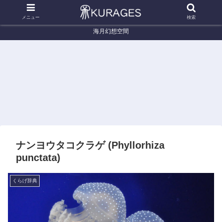
メニュー
検索
海月幻想空間
くらげ辞典
くらげ辞典
く
na)
ギヤマンクラゲ (Tima formosa)
ウリクラゲ (Beroe cucumis)
チチ
(Cot
ナンヨウタコクラゲ (Phyllorhiza
punctata)
くらげ辞典