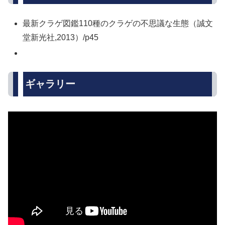
最新クラゲ図鑑110種のクラゲの不思議な生態（誠文
堂新光社,2013）/p45
ギャラリー