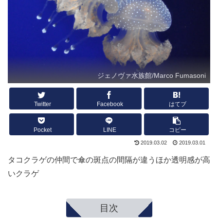
ジェノヴァ水族館/Marco Fumasoni
Twitter
Facebook
はてブ
Pocket
LINE
コピー
2019.03.02
2019.03.01
タコクラゲの仲間で傘の斑点の間隔が違うほか透明感が高
いクラゲ
目次