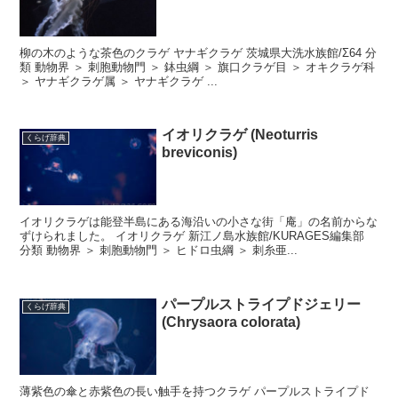
柳の木のような茶色のクラゲ ヤナギクラゲ 茨城県大洗水族館/Σ64 分
類 動物界 ＞ 刺胞動物門 ＞ 鉢虫綱 ＞ 旗口クラゲ目 ＞ オキクラゲ科
＞ ヤナギクラゲ属 ＞ ヤナギクラゲ ...
イオリクラゲ (Neoturris
くらげ辞典
breviconis)
イオリクラゲは能登半島にある海沿いの小さな街「庵」の名前からな
ずけられました。 イオリクラゲ 新江ノ島水族館/KURAGES編集部
分類 動物界 ＞ 刺胞動物門 ＞ ヒドロ虫綱 ＞ 刺糸亜...
パープルストライプドジェリー
くらげ辞典
(Chrysaora colorata)
薄紫色の傘と赤紫色の長い触手を持つクラゲ パープルストライプド