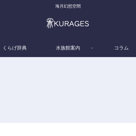
海月幻想空間
くらげ辞典
水族館案内
コラム
くらげ辞典
くらげ辞典
オ
c
ギヤマンクラゲ (Tima
イオリクラゲ (Neoturris
formosa)
breviconis)