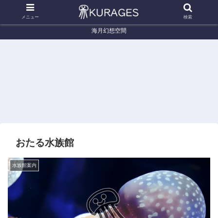
メニュー
検索
海月幻想空間
くらげ辞典
くらげ辞典
く
nis)
サムクラゲ (Phacellophora
アマクサクラゲ (Sanderia
オワ
camtschatica)
malayensis)
coer
おたる水族館
水族館案内