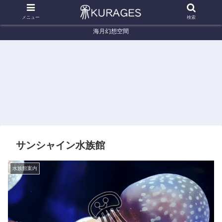
メニュー
検索
海月幻想空間
くらげ辞典
くらげ辞典
く
ヒグレムラサキクラゲ(仮)
アンドンクラゲ (Carybdea
ヤナギ
(Thysanostoma flagellatum)
brevipedalia)
サンシャイン水族館
水族館案内