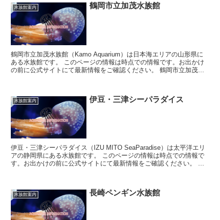
鶴岡市立加茂水族館
水族館案内
鶴岡市立加茂水族館（Kamo Aquarium）は日本海エリアの山形県に
ある水族館です。 このページの情報は時点での情報です。お出かけ
の前に公式サイトにて最新情報をご確認ください。 鶴岡市立加茂水
族館について ク...
伊豆・三津シーパラダイス
水族館案内
伊豆・三津シーパラダイス（IZU MITO SeaParadise）は太平洋エリ
アの静岡県にある水族館です。 このページの情報は時点での情報で
す。お出かけの前に公式サイトにて最新情報をご確認ください。 伊
豆・三津シーパ...
長崎ペンギン水族館
水族館案内