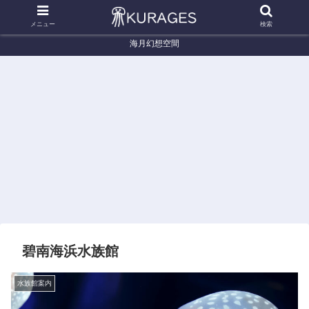
メニュー
検索
海月幻想空間
くらげ辞典
くらげ辞典
くらげ辞典
くらげ辞典
くらげ辞典
くらげ辞典
くらげ辞典
くらげ辞典
カミ
タコ
ナン
ヒグ
オキ
パー
ミズ
エボ
クラ
クラ
ヨウ
レム
クラ
プル
クラ
シク
ゲ
ゲ
タコ
ラサ
ゲ
スト
ゲ
ラゲ
(Spiro
(Mast
クラ
キク
(Pela
ライ
(Aurel
(Leuc
codo
igias
ゲ
ラゲ
gia
プド
ia
kartia
くらげ辞典
くらげ辞典
くらげ辞典
くらげ辞典
くらげ辞典
くらげ辞典
くらげ辞典
くらげ辞典
n
papu
(Phyll
(仮)
noctil
ジェ
sp.)
ra
ドフ
エチ
チチ
オワ
サム
ギヤ
キタ
アン
saltat
a)
orhiz
(Thys
uca)
リー
octon
ライ
ゼン
ュウ
ンク
クラ
マン
ユウ
ドン
or)
a
anost
(Chry
a)
ンク
クラ
カイ
ラゲ
ゲ
クラ
レイ
クラ
punct
oma
saora
ラゲ
ゲ
イボ
(Aequ
(Phac
ゲ
クラ
ゲ
ata)
flagell
color
(Nem
(Nem
クラ
orea
elloph
(Tima
ゲ
(Cary
atum)
ata)
くらげ辞典
くらげ辞典
opsis
opile
ゲ
coeru
ora
formo
(Cya
bdea
doflei
ハナ
キタ
ma
(Cotyl
lesce
camt
sa)
nea
brevi
ni)
ガサ
ミズ
nomu
orhiz
ns)
schati
capill
pedali
クラ
クラ
rai)
a
ca)
ata)
a)
ゲ
ゲ
tuber
(Olind
(Aurel
culata
ias
ia
)
formo
limbat
sa)
a)
碧南海浜水族館
水族館案内