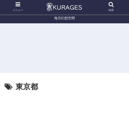
メニュー
検索
海月幻想空間
くらげ辞典
くらげ辞典
く
na)
オキクラゲ (Pelagia noctiluca)
カラージェリー (Catostylus
ヤナギ
mosaicus)
東京都