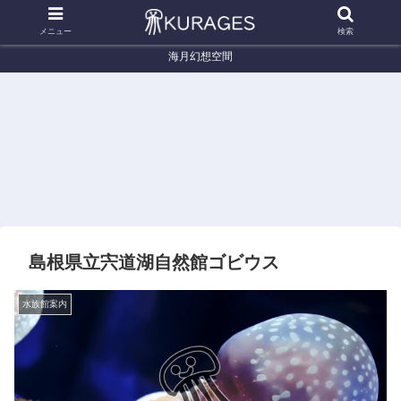
メニュー
検索
海月幻想空間
くらげ辞典
くらげ辞典
く
ニチリンヤナギクラゲ(仮)
イボクラゲ (Cephea cephea)
タコク
(Chrysaora melanaster)
島根県立宍道湖自然館ゴビウス
水族館案内