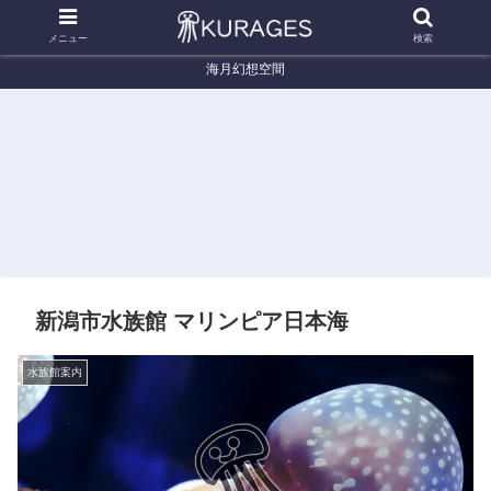
メニュー
検索
海月幻想空間
くらげ辞典
くらげ辞典
く
サムクラゲ (Phacellophora
カブトクラゲ (Bolinopsis mikado)
イオリ
camtschatica)
新潟市水族館 マリンピア日本海
水族館案内