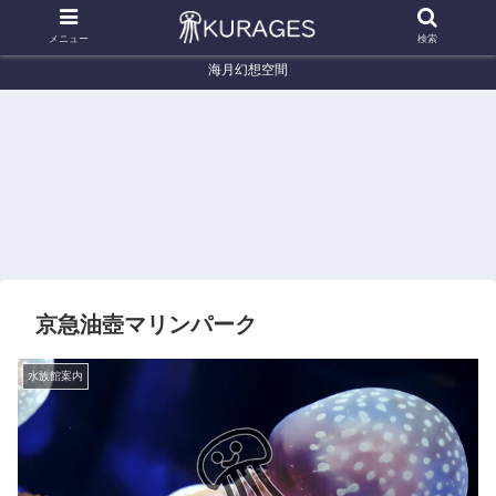
メニュー
検索
海月幻想空間
くらげ辞典
くらげ辞典
く
a
エチゼンクラゲ (Nemopilema
ドフラインクラゲ (Nemopsis
シロク
nomurai)
dofleini)
京急油壺マリンパーク
水族館案内