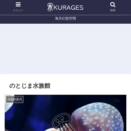
メニュー
検索
海月幻想空間
くらげ辞典
くらげ辞典
く
アンドンクラゲ (Carybdea
ヤナギクラゲ (Chrysaora helvola)
タコク
brevipedalia)
のとじま水族館
水族館案内