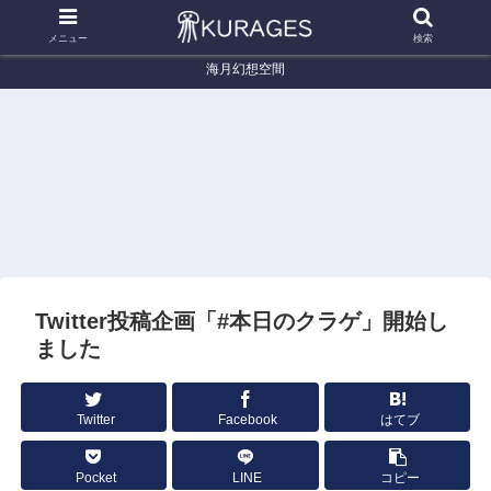
メニュー
検索
海月幻想空間
くらげ辞典
くらげ辞典
く
エボシクラゲ (Leuckartiara octona)
ドフラインクラゲ (Nemopsis
カラー
dofleini)
mos
Twitter投稿企画「#本日のクラゲ」開始し
ました
Twitter
Facebook
はてブ
Pocket
LINE
コピー