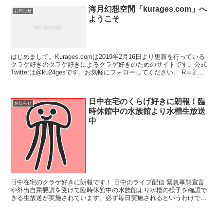
海月幻想空間「kurages.com」へ
お知らせ
ようこそ
はじめまして。Kurages.comは2019年2月16日より更新を行っている
クラゲ好きのクラゲ好きによるクラゲ好きのためのサイトです。公式
Twitterは@ku24gesです。お気軽にフォローしてください。 R＝2 A
＝4 という当て...
日中在宅のくらげ好きに朗報！臨
お知らせ
時休館中の水族館より水槽生放送
中
日中在宅のクラゲ好きに朗報です！ 日中のライブ配信 緊急事態宣言
や外出自粛要請を受けて臨時休館中の水族館より水槽の様子を確認で
きる生放送が実施されています。必ず毎日実施されるというわけでは
アリませんが、過去の放送分もアーカイ...