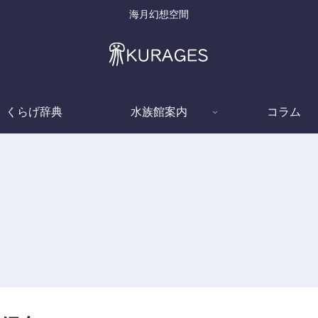
海月幻想空間
くらげ辞典
水族館案内
コラム
くらげ辞典
くらげ辞典
カブトクラゲ (Bolinopsis
mikado)
(
ドフラインクラゲ
(Nemopsis dofleini)