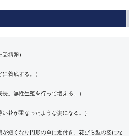
受精卵）

に着底する。）

成長。無性生殖を行って増える。）

薄い花が重なったような姿になる。）

腕が短くなり円形の傘に近付き、花びら型の姿にな