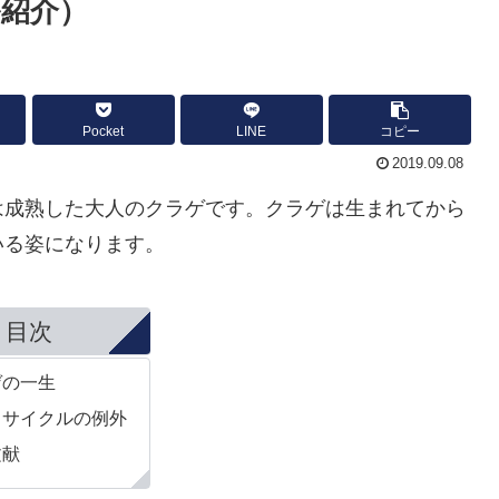
紹介）
Pocket
LINE
コピー
2019.09.08
は成熟した大人のクラゲです。クラゲは生まれてから
いる姿になります。
目次
ゲの一生
フサイクルの例外
文献