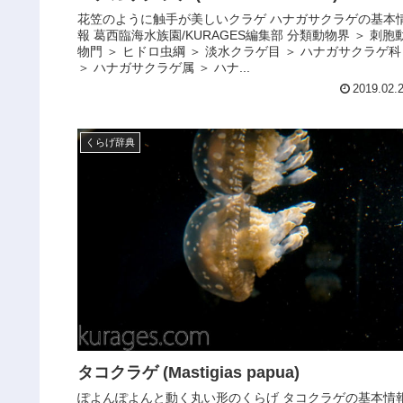
花笠のように触手が美しいクラゲ ハナガサクラゲの基本
報 葛西臨海水族園/KURAGES編集部 分類動物界 ＞ 刺胞
物門 ＞ ヒドロ虫綱 ＞ 淡水クラゲ目 ＞ ハナガサクラゲ科
＞ ハナガサクラゲ属 ＞ ハナ...
2019.02.
くらげ辞典
タコクラゲ (Mastigias papua)
ぽよんぽよんと動く丸い形のくらげ タコクラゲの基本情