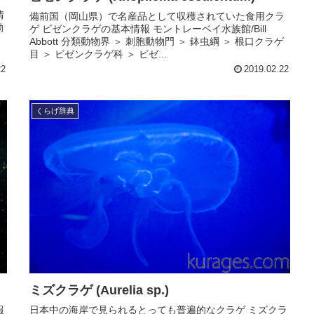
情
備前国（岡山県）で名産品として収穫されていた食用クラ
動
ゲ ビゼンクラゲの基本情報 モントレーベイ水族館/Bill
Abbott 分類動物界 ＞ 刺胞動物門 ＞ 鉢虫綱 ＞ 根口クラゲ
目 ＞ ビゼンクラゲ科 ＞ ビゼ...
22
2019.02.22
くらげ辞典
ミズクラゲ (Aurelia sp.)
報
日本中の海岸で見られるとっても普遍的なクラゲ ミズクラ