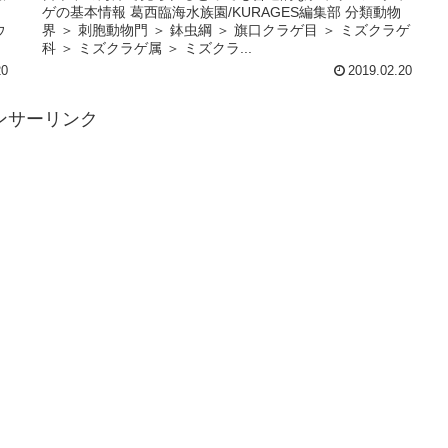
物
ゲの基本情報 葛西臨海水族園/KURAGES編集部 分類動物
ウ
界 ＞ 刺胞動物門 ＞ 鉢虫綱 ＞ 旗口クラゲ目 ＞ ミズクラゲ
科 ＞ ミズクラゲ属 ＞ ミズクラ...
20
2019.02.20
ンサーリンク