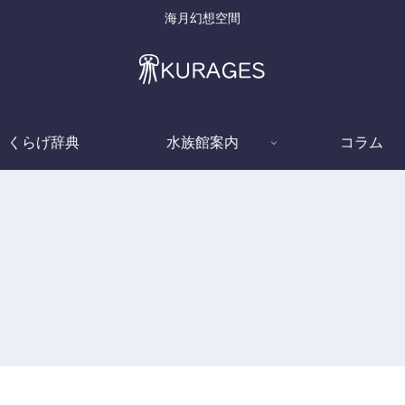
海月幻想空間
くらげ辞典
水族館案内
コラム
くらげ辞典
くらげ辞典
ドフラインクラゲ
ウ
(Nemopsis dofleini)
c
パープルストライプドジ
ェリー (Chrysaora
colorata)