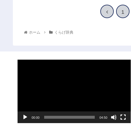
1
ホーム
くらげ辞典
動
画
プ
レ
ー
ヤ
00:00
04:50
ー