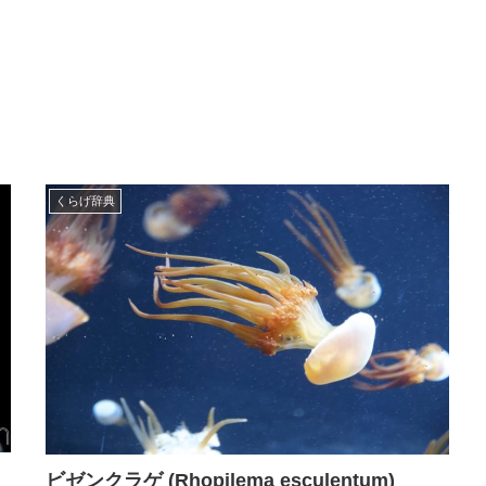
くらげ辞典
ビゼンクラゲ (Rhopilema esculentum)