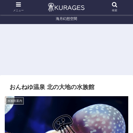
メニュー
検索
海月幻想空間
くらげ辞典
くらげ辞典
く
ヤナギクラゲ (Chrysaora helvola)
アマクサクラゲ (Sanderia
チチ
malayensis)
(Cot
おんねゆ温泉 北の大地の水族館
水族館案内